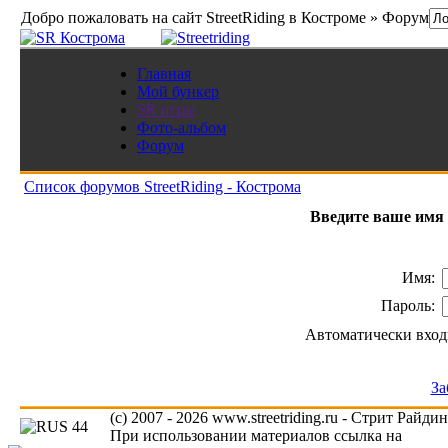
Добро пожаловать на сайт StreetRiding в Костроме » Форум
Главная
Мой бункер
SR игры
Фото-альбом
Форум
Список форумов StreetRiding - Кострома
Введите ваше имя 
Имя:
Пароль:
Автоматически вход
За
(c) 2007 - 2026 www.streetriding.ru - Стрит Райди
При использовании материалов ссылка на
www.s