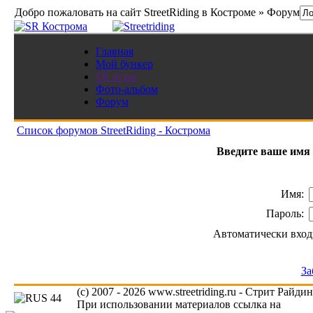
Добро пожаловать на сайт StreetRiding в Костроме » Форум
Главная
Мой бункер
SR игры
Фото-альбом
Форум
Список форумов StreetRiding - Кострома
Введите ваше имя 
Имя:
Пароль:
Автоматически вход
За
(c) 2007 - 2026 www.streetriding.ru - Стрит Райди
При использовании материалов ссылка на
www.s