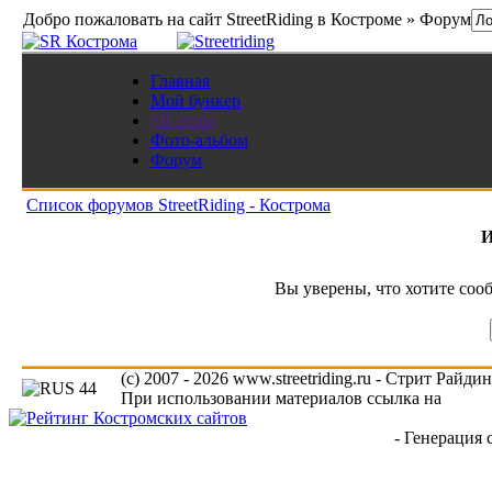
Добро пожаловать на сайт StreetRiding в Костроме » Форум
Главная
Мой бункер
SR игры
Фото-альбом
Форум
Список форумов StreetRiding - Кострома
И
Вы уверены, что хотите соо
(c) 2007 - 2026 www.streetriding.ru - Стрит Райди
При использовании материалов ссылка на
www.s
- Генерация 