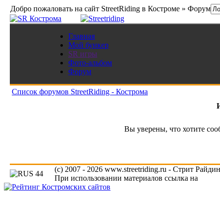
Добро пожаловать на сайт StreetRiding в Костроме » Форум
Главная
Мой бункер
SR игры
Фото-альбом
Форум
Список форумов StreetRiding - Кострома
Вы уверены, что хотите со
(c) 2007 - 2026 www.streetriding.ru - Стрит Райди
При использовании материалов ссылка на
www.s