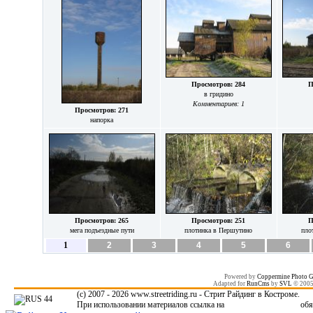
Просмотров: 284
П
в гридино
Комментариев: 1
Просмотров: 271
напорка
Просмотров: 265
Просмотров: 251
П
мега подъездные пути
плотинка в Першутино
пло
1
2
3
4
5
6
Powered by
Coppermine Photo G
Adapted for
RunCms
by
SVL
© 200
(c) 2007 - 2026 www.streetriding.ru - Стрит Райдинг в Костроме.
При использовании материалов ссылка на
www.streetriding.ru
обя