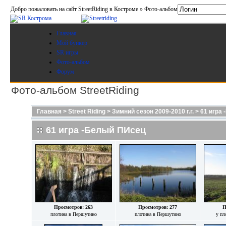
Добро пожаловать на сайт StreetRiding в Костроме » Фото-альбом
Главная
Мой бункер
SR игры
Фото-альбом
Форум
Фото-альбом StreetRiding
Главная
>
Street Riding
>
Зимний сезон 2009-2010 г.г.
>
61 игра
61 игра -Белый ПИсец
Просмотров: 263
Просмотров: 277
П
плотина в Першутино
плотина в Першутино
у пл