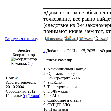
______________
«Даже если ваше объяснение
толкование, все равно найд
(cледствие из 3-й законом
понимают иначе, чем тот, кт
Вернуться к началу
Spectre
#
Добавлено: Сб Июл 05, 2025 11:49 
Координатор
Список команд:
Команда:
Орги
1. Алюминиевый Палтус
2. Однажды в лесу
Пол:
3. Бейкер-стрит, 221Б
Зарегистрирован:
4. SкаRапея
20.10.2004
5. Ты потрясающий
Сообщения: 2312
6. proЖужалли
Награды:
9
(
Детали
)
7. proМахалли
8. Слабоумие и отвага
9. СУЩЕЕ ЗЛО
10. Партизаны