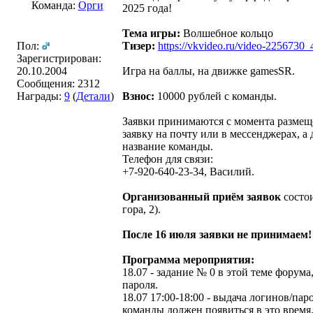
Команда:
Орги
2025 года!
Тема игры:
Волшебное кольцо
Пол:
Тизер:
https://vkvideo.ru/video-2256730
Зарегистрирован:
20.10.2004
Игра на баллы, на движке gamesSR.
Сообщения: 2312
Награды:
9
(
Детали
)
Взнос:
10000 рублей с команды.
Заявки принимаются с момента размеще
заявку на почту или в мессенджерах, а 
название команды.
Телефон для связи:
+7-920-640-23-34, Василий.
Организованный приём заявок
состои
гора, 2).
После 16 июля заявки не принимаем!
Программа мероприятия:
18.07 - задание № 0 в этой теме форума
пароля.
18.07 17:00-18:00 - выдача логинов/па
команды должен появиться в это время.