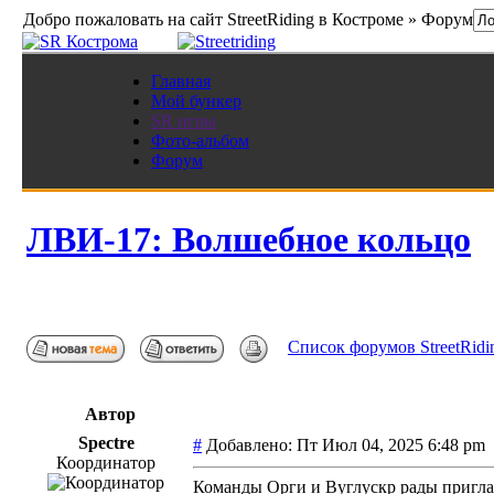
Добро пожаловать на сайт StreetRiding в Костроме » Форум
Главная
Мой бункер
SR игры
Фото-альбом
Форум
ЛВИ-17: Волшебное кольцо
Список форумов StreetRidi
Автор
Spectre
#
Добавлено: Пт Июл 04, 2025 6:48 p
Координатор
Команды Орги и Вуглускр рады приглас