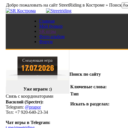
Добро пожаловать на сайт StreetRiding в Костроме » Поиск
Главная
Мой бункер
SR игры
Фото-альбом
Форум
Поиск по сайту
Ключевые слова:
Уже играем :)
Тип
Связь с координаторами
Василий (Spectre):
Искать в разделах:
Telegram:
@prapor
Тел: +7 920-640-23-34
Чат игры в Telegram:
t.me/streetriding