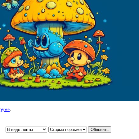
руме
.