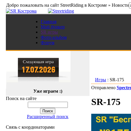
Добро пожаловать на сайт StreetRiding в Костроме » Новости
Главная
Мой бункер
SR игры
Фото-альбом
Форум
Игры
: SR-175
Отправлено
Spectr
Уже играем :)
Поиск на сайте
SR-175
Расширенный поиск
Связь с координаторами