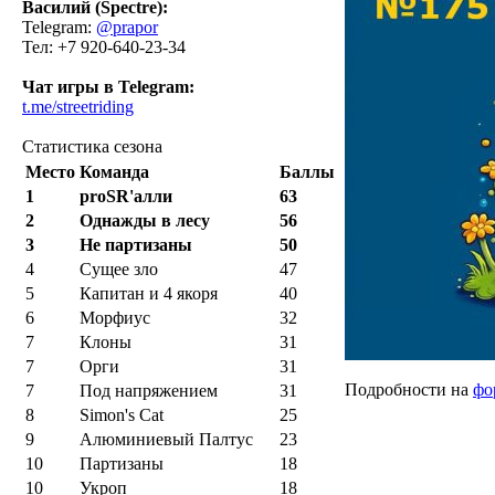
Василий (Spectre):
Telegram:
@prapor
Тел: +7 920-640-23-34
Чат игры в Telegram:
t.me/streetriding
Статистика сезона
Место
Команда
Баллы
1
proSR'алли
63
2
Однажды в лесу
56
3
Не партизаны
50
4
Сущее зло
47
5
Капитан и 4 якоря
40
6
Морфиус
32
7
Клоны
31
7
Орги
31
Подробности на
фо
7
Под напряжением
31
8
Simon's Cat
25
9
Алюминиевый Палтус
23
10
Партизаны
18
10
Укроп
18