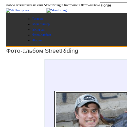
Добро пожаловать на сайт StreetRiding в Костроме » Фото-альбом
Главная
Мой бункер
SR игры
Фото-альбом
Форум
Фото-альбом StreetRiding