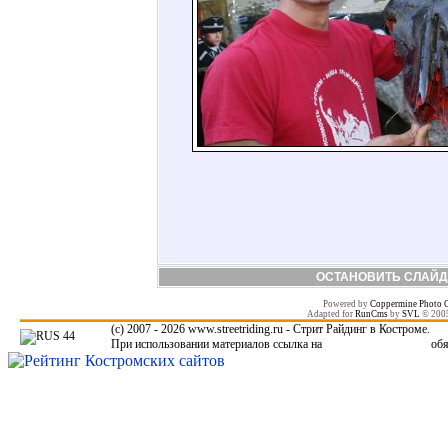
ОСТАНОВИТЬ СЛАЙД
Powered by
Coppermine Photo G
Adapted for
RunCms
by
SVL
© 200
(c) 2007 - 2026 www.streetriding.ru - Стрит Райдинг в Костроме.
При использовании материалов ссылка на
www.streetriding.ru
обя