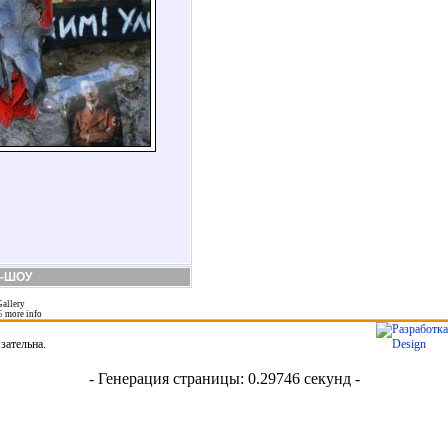
-ШОУ
allery
5
more info
зательна.
- Генерация страницы: 0.29746 секунд -