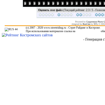
Оценить этот файл
(Текущий рейтинг: 2.3 / 5 - Голосов
Powered by
Coppermine Photo G
Adapted for
RunCms
by
SVL
© 200
(c) 2007 - 2026 www.streetriding.ru - Стрит Райдинг в Костроме.
При использовании материалов ссылка на
www.streetriding.ru
обя
- Генерация с