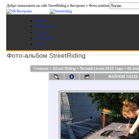
Добро пожаловать на сайт StreetRiding в Костроме » Фото-альбом
Главная
Мой бункер
SR игры
Фото-альбом
Форум
Фото-альбом StreetRiding
Главная
>
Street Riding
>
Летний сезон 2010 года
>
66 игр
ФАЙЛОВ 74/122