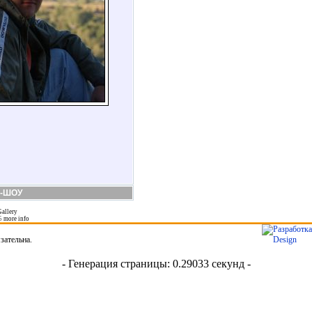
-ШОУ
allery
5
more info
зательна.
- Генерация страницы: 0.29033 секунд -