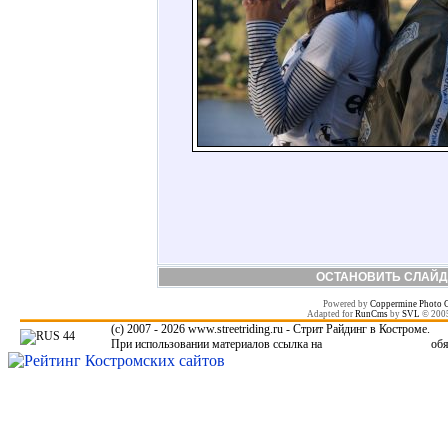
ОСТАНОВИТЬ СЛАЙД
Powered by
Coppermine Photo G
Adapted for
RunCms
by
SVL
© 200
(c) 2007 - 2026 www.streetriding.ru - Стрит Райдинг в Костроме.
При использовании материалов ссылка на
www.streetriding.ru
обя