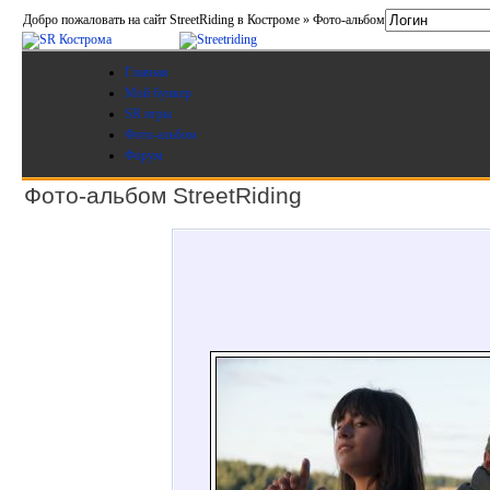
Добро пожаловать на сайт StreetRiding в Костроме » Фото-альбом
Главная
Мой бункер
SR игры
Фото-альбом
Форум
Фото-альбом StreetRiding