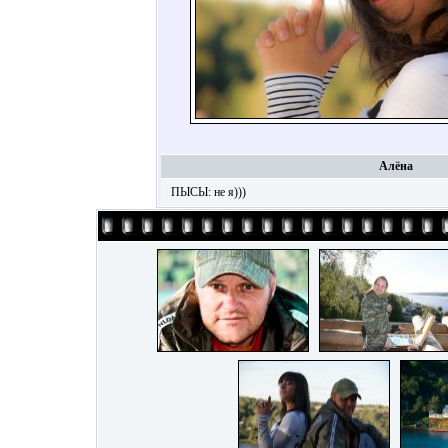
Алёна
ПЫСЫ: не я)))