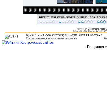
Оценить этот файл
(Текущий рейтинг: 2.4 / 5 - Голосов
Powered by
Coppermine Photo G
Adapted for
RunCms
by
SVL
© 200
(c) 2007 - 2026 www.streetriding.ru - Стрит Райдинг в Костроме.
При использовании материалов ссылка на
www.streetriding.ru
обя
- Генерация с