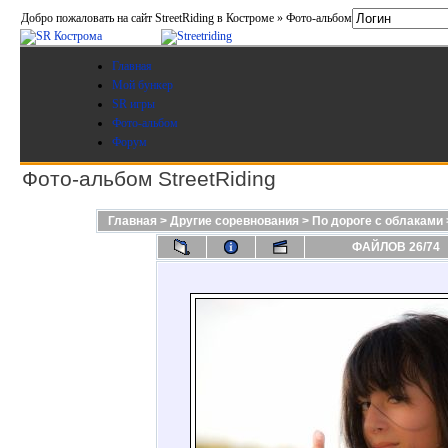
Добро пожаловать на сайт StreetRiding в Костроме » Фото-альбом
Главная
Мой бункер
SR игры
Фото-альбом
Форум
Фото-альбом StreetRiding
Главная
>
Другие соревнования
>
По дороге с облаками
ФАЙЛОВ 26/74