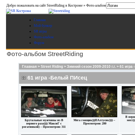
Добро пожаловать на сайт StreetRiding в Костроме » Фото-альбом
Главная
Мой бункер
SR игры
Фото-альбом
Форум
Фото-альбом StreetRiding
Главная
>
Street Riding
>
Зимний сезон 2009-2010 г.г.
>
61 игра
61 игра -Белый ПИсец
В перв
Брутальные мужчины из В
Мега гонщик)))ПАлтусик)))) –
мест)
первого раза)))) МаксиГ с
Просмотров: 280
рогатинкой) – Просмотров: 311