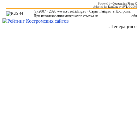
Powered by
Coppermine Photo G
Adapted for
RunCms
by
SVL
© 200
(c) 2007 - 2026 www.streetriding.ru - Стрит Райдинг в Костроме.
При использовании материалов ссылка на
www.streetriding.ru
обя
- Генерация с