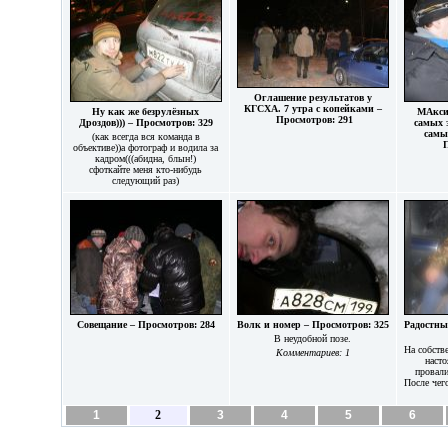
Оглашение результатов у
КГСХА. 7 утра с копейками –
Ну как же безрулёзных
МАкси
Просмотров: 291
Дроздов))) – Просмотров: 329
самых 
самы
(как всегда вся команда в
П
объективе))а фотограф и водила за
кадром(((абидна, блын!)
сфоткайте меня кто-нибудь
следующий раз)
Совещание – Просмотров: 284
Волк и номер – Просмотров: 325
Радостны
В неудобной позе.
На собств
Комментариев: 1
наст
провали
После чег
1
2
3
4
5
6