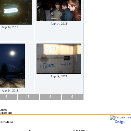
Апр 14, 2013
Апр 14, 2013
Апр 14, 2013
Апр 14, 2013
6
7
8
9
allery
5
more info
зательна.