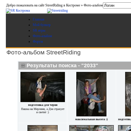
Добро пожаловать на сайт StreetRiding в Костроме » Фото-альбом
Главная
Мой бункер
SR игры
Фото-альбом
Форум
Фото-альбом StreetRiding
Результаты поиска - "2033"
подготовка для червя
Пашка на Мерлини, а Дэн страхует
и светит :)
максимальная высота :)
подготвк