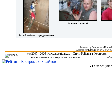
бедный Йорик :)
битый небитого придерживает
Powered by
Coppermine Photo G
Adapted for
RunCms
by
SVL
© 200
(c) 2007 - 2026 www.streetriding.ru - Стрит Райдинг в Костроме.
При использовании материалов ссылка на
www.streetriding.ru
обя
- Генерация 