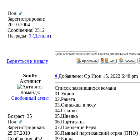
Пол:
Зарегистрирован:
20.10.2004
Сообщения: 2312
Награды:
9
(
Детали
)
_________________
«Даже если ваше объяснение настолько ясно, что исключает всякое л
Вернуться к началу
Snuffy
#
Добавлено: Ср Июн 15, 2022 6:48 p
Активист
Список заявившихся команд
Команда:
01.Укроп
Свободный агент
02.Ракета
03.Однажды в лесу
04.Сфинкс
Возраст: 35
05.Шведка
Пол:
06.Партизаны
Зарегистрирован:
07.Поколение Pepsi
25.07.2010
08.Пьяный партизанский отряд (ППО)
Сообщения: 452
09.Банда