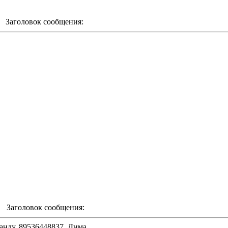
m Заголовок сообщения:
m Заголовок сообщения:
нду. 89536448837. Дима.