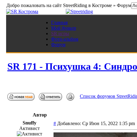
Добро пожаловать на сайт StreetRiding в Костроме » Форум
Главная
Мой бункер
SR игры
Фото-альбом
Форум
SR 171 - Психушка 4: Синдр
Список форумов StreetRidi
Автор
Snuffy
#
Добавлено: Ср Июн 15, 2022 1:35 pm
Активист