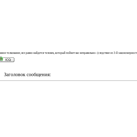
ожное толкование, все равно найдется человек, который поймет вас неправильно» (cледствие из 3-й закономерн
m Заголовок сообщения: