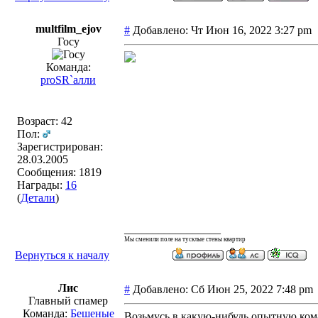
multfilm_ejov
#
Добавлено: Чт Июн 16, 2022 3:27 p
Госу
Команда:
proSR`алли
Возраст: 42
Пол:
Зарегистрирован:
28.03.2005
Сообщения: 1819
Награды:
16
(
Детали
)
_________________
Мы сменили поле на тусклые стены квартир
Вернуться к началу
Лис
#
Добавлено: Сб Июн 25, 2022 7:48 p
Главный спамер
Команда:
Бешеные
Возьмусь в какую-нибудь опытную кома