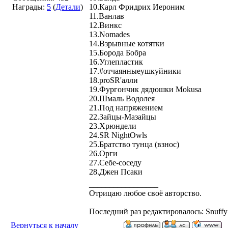
Награды:
5
(
Детали
)
10.Карл Фридрих Иероним
11.Ванлав
12.Винкс
13.Nomades
14.Взрывные котятки
15.Борода Бобра
16.Углепластик
17.#отчаянныеушкуйники
18.proSR'алли
19.Фургончик дядюшки Mokusa
20.Шмаль Водолея
21.Под напряжением
22.Зайцы-Мазайцы
23.Хрюндели
24.SR NightOwls
25.Братство тунца (взнос)
26.Орги
27.Себе-соседу
28.Джен Псаки
_________________
Отрицаю любое своё авторство.
Последний раз редактировалось: Snuffy 
Вернуться к началу