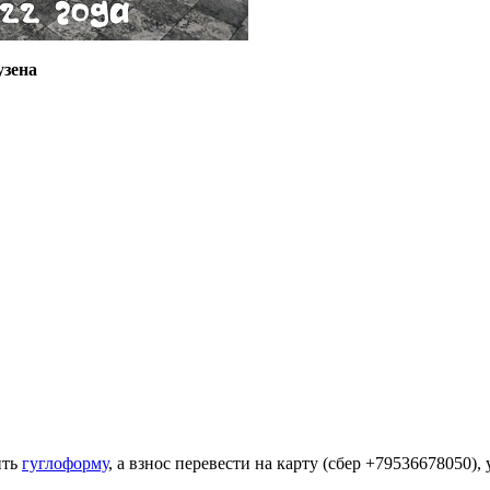
узена
ить
гуглоформу
, а взнос перевести на карту (сбер +79536678050)