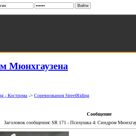
ом Мюнхгаузена
ng - Кострома
->
Соревнования StreetRiding
Сообщение
 Заголовок сообщения: SR 171 - Психушка 4: Синдром Мюнхга