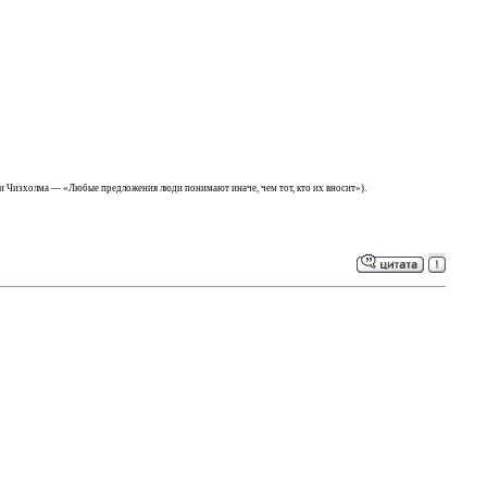
ости Чизхолма — «Любые предложения люди понимают иначе, чем тот, кто их вносит»).