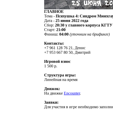
ГЛАВНОЕ
Тема -
Психушка 4: Синдром Мюнхга
Дата -
25 июня 2022 года
Сбор:
20:30 у главного корпуса КГТУ
Старт:
21:00
Финиш:
04:00
(уточним на брифинге)
Контакты:
+7 961 128 76 21, Денис
+7 953 667 80 50, Дмитрий
Игровой взнос
1 500 р.
Структура игры:
Линейная на время
Движок:
На движке
Encounter
.
Заявки:
Для участия в игре необходимо заполн