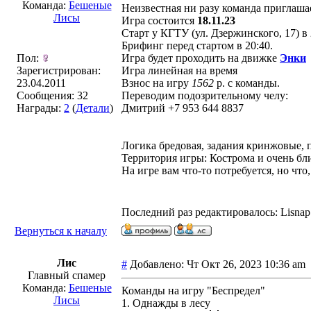
Команда:
Бешеные
Неизвестная ни разу команда приглаша
Лисы
Игра состоится
18.11.23
Старт у КГТУ (ул. Дзержинского, 17) в 
Брифинг перед стартом в 20:40.
Пол:
Игра будет проходить на движке
Энки
Зарегистрирован:
Игра линейная на время
23.04.2011
Взнос на игру
1562
р. с команды.
Сообщения: 32
Переводим подозрительному челу:
Награды:
2
(
Детали
)
Дмитрий +7 953 644 8837
Логика бредовая, задания кринжовые, п
Территория игры: Кострома и очень бли
На игре вам что-то потребуется, но что
Последний раз редактировалось: Lisnap 
Вернуться к началу
Лис
#
Добавлено: Чт Окт 26, 2023 10:36 a
Главный спамер
Команда:
Бешеные
Команды на игру "Беспредел"
Лисы
1. Однажды в лесу