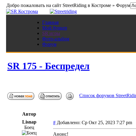
Добро пожаловать на сайт StreetRiding в Костроме » Форум
Главная
Мой бункер
SR игры
Фото-альбом
Форум
SR 175 - Беспредел
Список форумов StreetRidi
Автор
Lisnap
#
Добавлено: Ср Окт 25, 2023 7:27 pm 
Боец
Анонс!