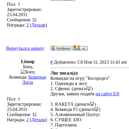
Пол:
Зарегистрирован:
23.04.2011
Сообщения: 32
Награды:
2
(
Детали
)
Вернуться к началу
Lisnap
#
Добавлено: Сб Ноя 11, 2023 11:43 a
Боец
Лис писал(а):
Команда:
Бешеные
Команды на игру "Беспредел"
Лисы
1. Однажды в лесу
2. Сфинкс (деньги🦊)
Друзья, заявки подаём
на сайте EN
Пол:
Зарегистрирован:
3. RАКЕТА (деньги🦊)
23.04.2011
4. Команда F1 (деньги🦊)
Сообщения: 32
5. Алюминиевый Палтус
Награды:
2
(
Детали
)
6. СУЩЕЕ ЗЛО
7. Партизаны