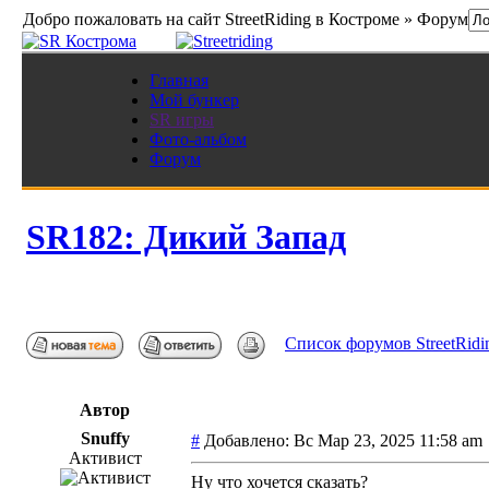
Добро пожаловать на сайт StreetRiding в Костроме » Форум
Главная
Мой бункер
SR игры
Фото-альбом
Форум
SR182: Дикий Запад
Список форумов StreetRidi
Автор
Snuffy
#
Добавлено: Вс Мар 23, 2025 11:58 a
Активист
Ну что хочется сказать?