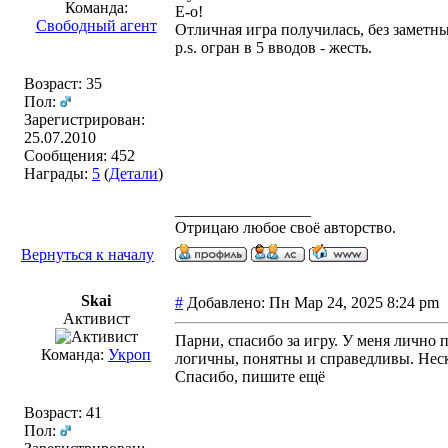
Команда:
Е-о!
Свободный агент
Отличная игра получилась, без заметны
p.s. огран в 5 вводов - жесть.
Возраст: 35
Пол:
Зарегистрирован:
25.07.2010
Сообщения: 452
Награды:
5
(
Детали
)
_________________
Отрицаю любое своё авторство.
Вернуться к началу
Skai
#
Добавлено: Пн Мар 24, 2025 8:24 p
Активист
Парни, спасибо за игру. У меня лично 
Команда:
Укроп
логичны, понятны и справедливы. Неск
Спасибо, пишите ещё
Возраст: 41
Пол: