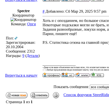
Spectre
#
Добавлено: Сб Мар 29, 2025 9:57 pm
Координатор
Хоть и с опозданием, но большое спаси
Команда:
Орги
Некоторые подсказки могли не брать, 
Задания разнообразные, локухи норм, а
Парни, пишите ещё!
Пол:
Зарегистрирован:
P.S. Статистика сезона на главной прису
20.10.2004
Сообщения: 2312
Награды:
9
(
Детали
)
_________________
«Даже если ваше объяснение настолько ясно, что исключает всякое л
— «Любые предложения люди понимают иначе, чем тот, кто их вноси
Вернуться к началу
Показать сообщения:
Список форумов StreetRidi
Страница
1
из
1