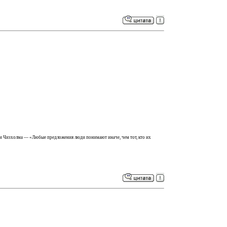
ости Чизхолма — «Любые предложения люди понимают иначе, чем тот, кто их