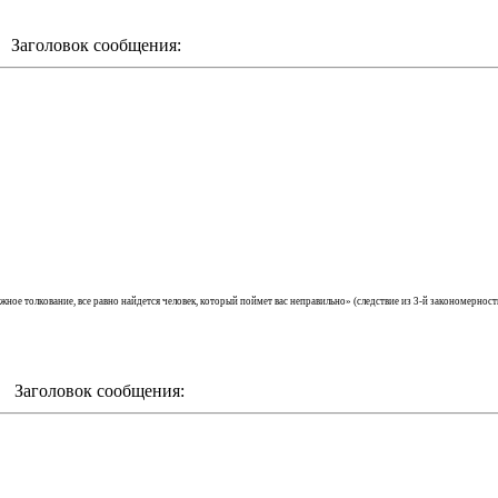
m Заголовок сообщения:
ложное толкование, все равно найдется человек, который поймет вас неправильно» (cледствие из 3-й закономерн
m Заголовок сообщения: