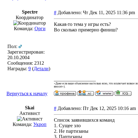
Spectre
#
Добавлено: Чт Дек 11, 2025 11:36 p
Координатор
Какая-то тема у игры есть?
Команда:
Орги
Во сколько примерно финиш?
Пол:
Зарегистрирован:
20.10.2004
Сообщения: 2312
Награды:
9
(
Детали
)
_________________
«Даже если ваше объяснение настолько ясно, что исключает всякое 
вносит»).
Вернуться к началу
Skai
#
Добавлено: Пт Дек 12, 2025 10:16 a
Активист
Список заявившихся команд
Команда:
Укроп
1. Сущее зло
2. Не партизаны
3. Партизаны