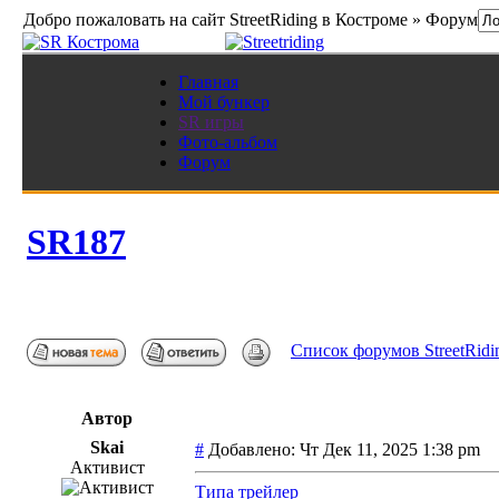
Добро пожаловать на сайт StreetRiding в Костроме » Форум
Главная
Мой бункер
SR игры
Фото-альбом
Форум
SR187
Список форумов StreetRidi
Автор
Skai
#
Добавлено: Чт Дек 11, 2025 1:38 pm
Активист
Типа трейлер