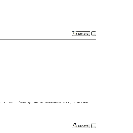
ости Чизхолма — «Любые предложения люди понимают иначе, чем тот, кто их