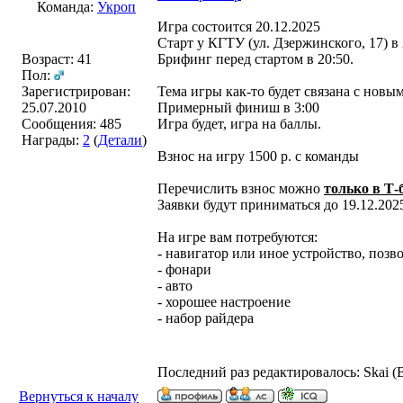
Команда:
Укроп
‎Игра состоится 20.12.2025
‎Старт у КГТУ (ул. Дзержинского, 17) в 
Возраст: 41
‎Брифинг перед стартом в 20:50.
Пол:
Зарегистрирован:
Тема игры как-то будет связана с новы
25.07.2010
Примерный финиш в 3:00
Сообщения: 485
‎Игра будет, игра на баллы.
Награды:
2
(
Детали
)
‎Взнос на игру 1500 р. с команды
‎Перечислить взнос можно
только в Т-
‎Заявки будут приниматься до 19.12.202
‎На игре вам потребуются:
‎- навигатор или иное устройство, поз
‎- фонари
‎- авто
‎- хорошее настроение
‎- набор райдера
Последний раз редактировалось: Skai (В
Вернуться к началу