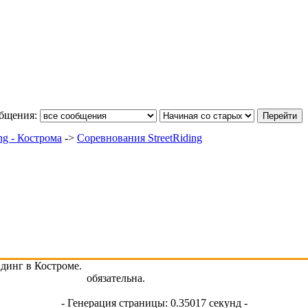
общения:
ng - Кострома
->
Соревнования StreetRiding
айдинг в Костроме.
w.streetriding.ru
обязательна.
- Генерация страницы: 0.35017 секунд -