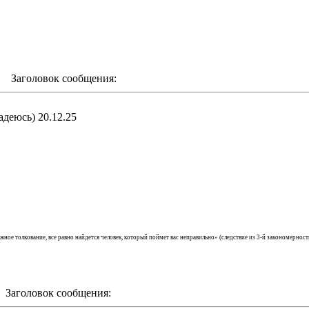
m Заголовок сообщения:
адеюсь) 20.12.25
ложное толкование, все равно найдется человек, который поймет вас неправильно» (cледствие из 3-й закономерн
 Заголовок сообщения: