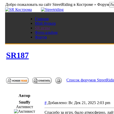
Добро пожаловать на сайт StreetRiding в Костроме » Форум
Главная
Мой бункер
SR игры
Фото-альбом
Форум
SR187
Список форумов StreetRidi
Автор
Snuffy
#
Добавлено: Вс Дек 21, 2025 2:03 pm
Активист
Спасибо за игру, было атмосферно, лай