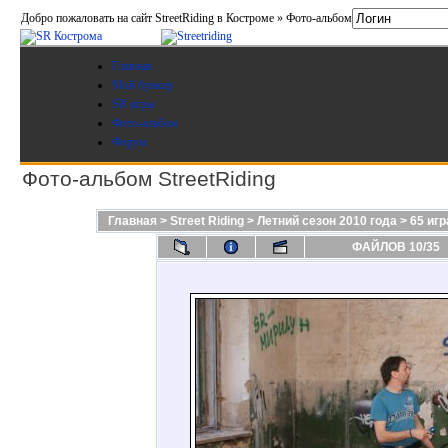
Добро пожаловать на сайт StreetRiding в Костроме » Фото-альбом
Главная
Мой бункер
SR игры
Фото-альбом
Форум
Фото-альбом StreetRiding
Главная
>
Street Riding
>
Летний сезон 2010 года
>
65 игр
ФАЙЛОВ 10/35