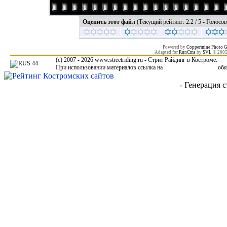
Оценить этот файл
(Текущий рейтинг: 2.2 / 5 - Голосов
Powered by
Coppermine Photo G
Adapted for
RunCms
by
SVL
© 200
(c) 2007 - 2026 www.streetriding.ru - Стрит Райдинг в Костроме.
При использовании материалов ссылка на
www.streetriding.ru
обя
- Генерация с