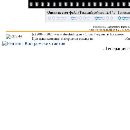
Оценить этот файл
(Текущий рейтинг: 2.4 / 5 - Голосов
Powered by
Coppermine Photo G
Adapted for
RunCms
by
SVL
© 200
(c) 2007 - 2026 www.streetriding.ru - Стрит Райдинг в Костроме.
При использовании материалов ссылка на
www.streetriding.ru
обя
- Генерация с