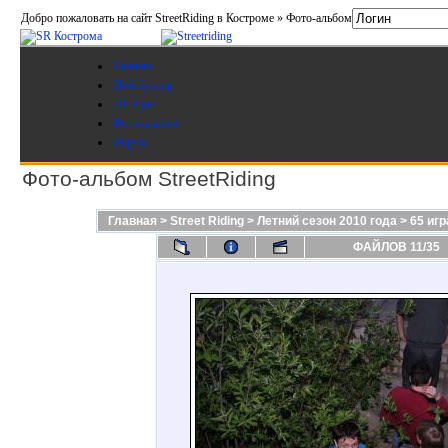
Добро пожаловать на сайт StreetRiding в Костроме » Фото-альбом
Главная
Мой бункер
SR игры
Фото-альбом
Форум
Фото-альбом StreetRiding
Главная
>
Street Riding
>
Летний сезон 2010 года
>
65 игр
ФАЙЛОВ 11/35