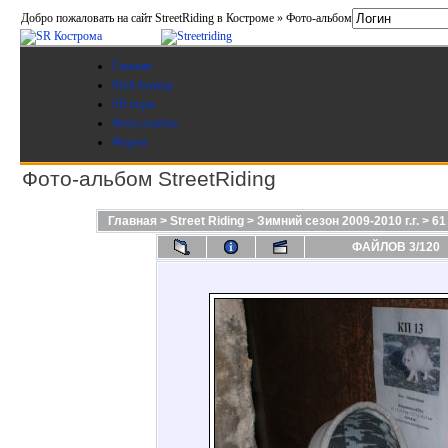
Добро пожаловать на сайт StreetRiding в Костроме » Фото-альбом
Главная
Мой бункер
SR игры
Фото-альбом
Форум
Фото-альбом StreetRiding
Главная
>
Street Riding
>
Зимний сезон 2009-2010 г.г.
>
61
ФАЙЛОВ 3/120