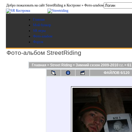
Добро пожаловать на сайт StreetRiding в Костроме » Фото-альбом
Главная
Мой бункер
SR игры
Фото-альбом
Форум
Фото-альбом StreetRiding
Главная
>
Street Riding
>
Зимний сезон 2009-2010 г.г.
>
61
ФАЙЛОВ 6/120