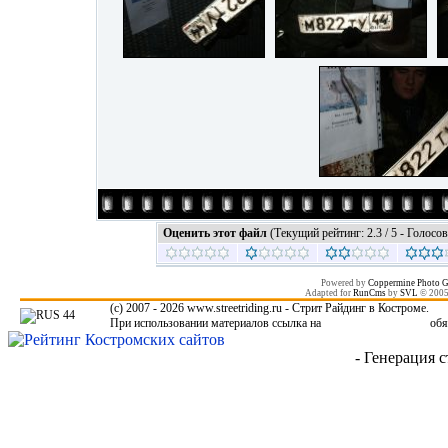
Оценить этот файл
(Текущий рейтинг: 2.3 / 5 - Голосов
Powered by
Coppermine Photo G
Adapted for
RunCms
by
SVL
© 200
(c) 2007 - 2026 www.streetriding.ru - Стрит Райдинг в Костроме.
При использовании материалов ссылка на
www.streetriding.ru
обя
- Генерация с