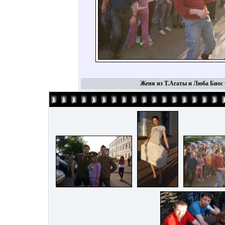
Женя из Т.Агаты и Люба Биос ч