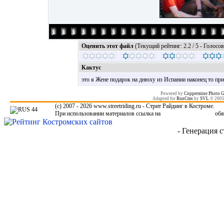
Оценить этот файл
(Текущий рейтинг: 2.2 / 5 - Голосов
Кактус
это я Жене подарок на днюху из Испании наконец то пр
Powered by
Coppermine Photo G
Adapted for
RunCms
by
SVL
© 200
(c) 2007 - 2026 www.streetriding.ru - Стрит Райдинг в Костроме.
При использовании материалов ссылка на
www.streetriding.ru
обя
- Генерация с