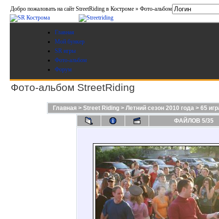
Добро пожаловать на сайт StreetRiding в Костроме » Фото-альбом
Главная
Мой бункер
SR игры
Фото-альбом
Форум
Фото-альбом StreetRiding
Главная
>
Street Riding
>
Летний сезон 2010 года
>
65 игр
ФАЙЛОВ 5/35