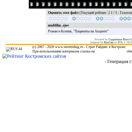
Оценить этот файл
(Текущий рейтинг: 2.1 / 5 - Голосов
multfilm_ejov
Роман и Ксения, "Пациенты на Акценте"
Powered by
Coppermine Photo G
Adapted for
RunCms
by
SVL
© 200
(c) 2007 - 2026 www.streetriding.ru - Стрит Райдинг в Костроме.
При использовании материалов ссылка на
www.streetriding.ru
обя
- Генерация с