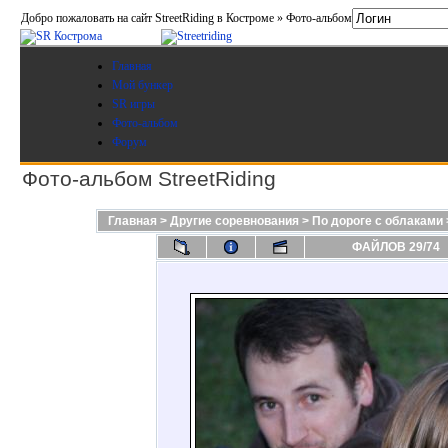
Добро пожаловать на сайт StreetRiding в Костроме » Фото-альбом
Главная
Мой бункер
SR игры
Фото-альбом
Форум
Фото-альбом StreetRiding
Главная
>
Другие соревнования
>
По дороге с облаками
ФАЙЛОВ 29/74