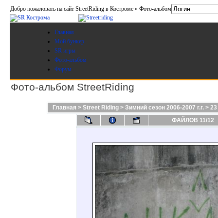
Добро пожаловать на сайт StreetRiding в Костроме » Фото-альбом
Главная
Мой бункер
SR игры
Фото-альбом
Форум
Фото-альбом StreetRiding
Главная
>
Street Riding
>
Зимний сезон 2006-2007 г.г.
>
23 
ФАЙЛОВ 11/12