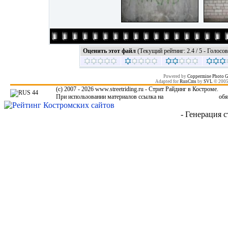
Оценить этот файл
(Текущий рейтинг: 2.4 / 5 - Голосов
Powered by
Coppermine Photo G
Adapted for
RunCms
by
SVL
© 200
(c) 2007 - 2026 www.streetriding.ru - Стрит Райдинг в Костроме.
При использовании материалов ссылка на
www.streetriding.ru
обя
- Генерация с