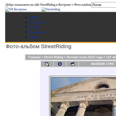
Добро пожаловать на сайт StreetRiding в Костроме » Фото-альбом
Главная
Мой бункер
SR игры
Фото-альбом
Форум
Фото-альбом StreetRiding
Главная
>
Street Riding
>
Летний сезон 2015 года
>
127 иг
ФАЙЛОВ 17/50