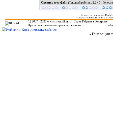
Оценить этот файл
(Текущий рейтинг: 2.2 / 5 - Голосов
Powered by
Coppermine Photo G
Adapted for
RunCms
by
SVL
© 200
(c) 2007 - 2026 www.streetriding.ru - Стрит Райдинг в Костроме.
При использовании материалов ссылка на
www.streetriding.ru
обя
- Генерация с