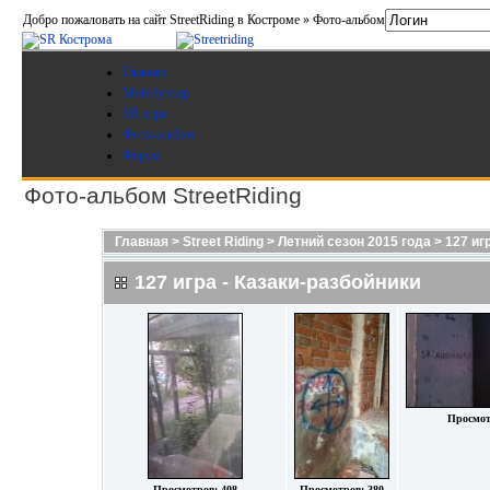
Добро пожаловать на сайт StreetRiding в Костроме » Фото-альбом
Главная
Мой бункер
SR игры
Фото-альбом
Форум
Фото-альбом StreetRiding
Главная
>
Street Riding
>
Летний сезон 2015 года
>
127 иг
127 игра - Казаки-разбойники
Просмот
Просмотров: 408
Просмотров: 380