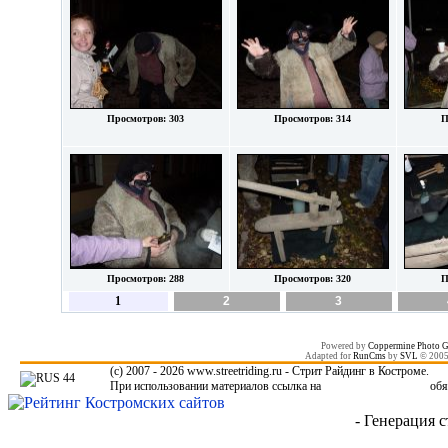
Просмотров: 303
Просмотров: 314
П
Просмотров: 288
Просмотров: 320
П
1
2
3
Powered by
Coppermine Photo G
Adapted for
RunCms
by
SVL
© 200
(c) 2007 - 2026 www.streetriding.ru - Стрит Райдинг в Костроме.
При использовании материалов ссылка на
www.streetriding.ru
обя
- Генерация с