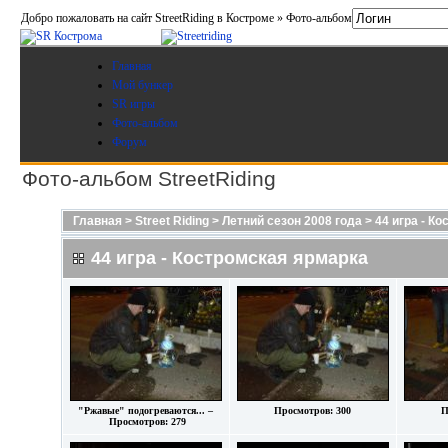
Добро пожаловать на сайт StreetRiding в Костроме » Фото-альбом
Главная
Мой бункер
SR игры
Фото-альбом
Форум
Фото-альбом StreetRiding
Главная
>
Street Riding
>
Летний сезон 2008 года
>
44 игра - К
44 игра - Костромская ярмарка
"Ржавые" подогреваются... –
Просмотров: 300
П
Просмотров: 279