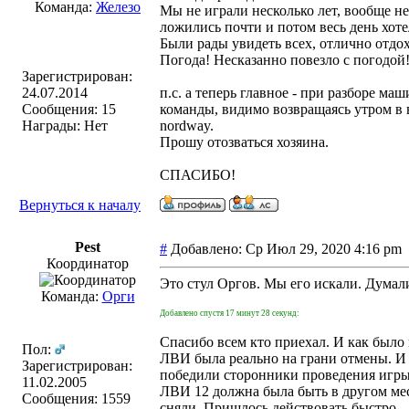
Команда:
Железо
Мы не играли несколько лет, вообще н
ложились почти и потом весь день хотел
Были рады увидеть всех, отлично отдох
Погода! Несказанно повезло с погодой
Зарегистрирован:
24.07.2014
п.с. а теперь главное - при разборе 
Сообщения: 15
команды, видимо возвращаясь утром в в
Награды: Нет
nordway.
Прошу отозваться хозяина.
СПАСИБО!
Вернуться к началу
Pest
#
Добавлено: Ср Июл 29, 2020 4:16 p
Координатор
Это стул Оргов. Мы его искали. Думал
Команда:
Орги
Добавлено спустя 17 минут 28 секунд:
Спасибо всем кто приехал. И как было
Пол:
ЛВИ была реально на грани отмены. И 
Зарегистрирован:
победили сторонники проведения игры
11.02.2005
ЛВИ 12 должна была быть в другом мес
Сообщения: 1559
сняли. Пришлось действовать быстро.