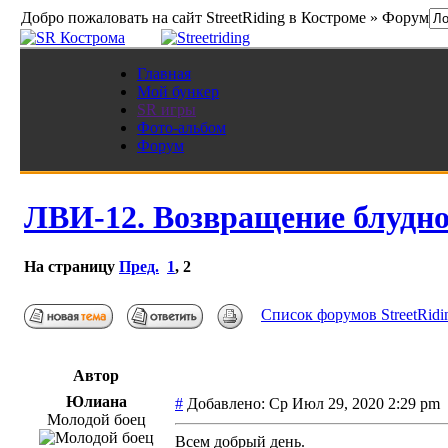
Добро пожаловать на сайт StreetRiding в Костроме » Форум
Главная
Мой бункер
SR игры
Фото-альбом
Форум
ЛВИ-12. Возвращение блудно
На страницу
Пред.
1
,
2
Список форумов StreetRidi
Автор
Юлиана
#
Добавлено: Ср Июл 29, 2020 2:29 p
Молодой боец
Всем добрый день.